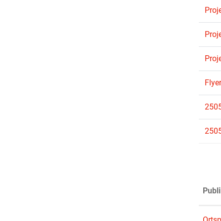
Proj
Proj
Proj
Flye
2505
2505
Publi
Orts