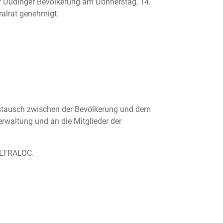
r Düdinger Bevölkerung am Donnerstag, 14.
ralrat genehmigt.
ustausch zwischen der Bevölkerung und dem
rwaltung und an die Mitglieder der
ALTRALOC.