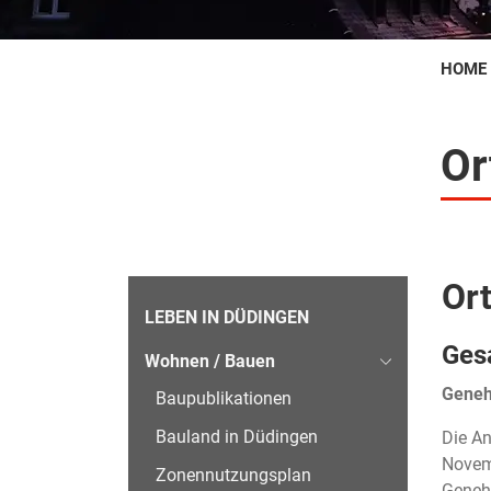
HOME
Or
Or
Subnavigation
LEBEN IN DÜDINGEN
Ges
Wohnen / Bauen
Geneh
Baupublikationen
Bauland in Düdingen
Die A
Novemb
Zonennutzungsplan
Genehm