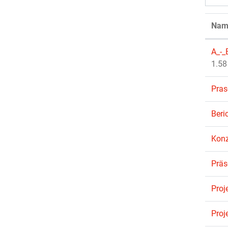
Nam
A_-_
1.58
Pras
Beri
Kon
Präs
Proj
Proj