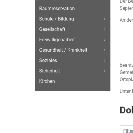
Der B
Septem
Raumreservation
Schule / Bildung
An der
Gesellschaft
Freiwilligenarbeit
Gesundheit / Krankheit
Soziales
beant
Sicherheit
Gemein
Ortsp
Kirchen
Unter
Do
Filte