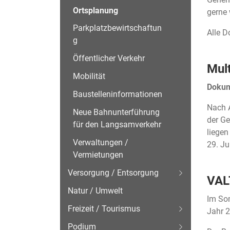
Ortsplanung
gerne 
(
Parkplatzbewirtschaftun
Alle D
a
g
u
Öffentlicher Verkehr
s
Mul
g
Mobilität
e
Dokum
Baustelleninformationen
w
Nach A
ä
Neue Bahnunterführung
der G
h
für den Langsamverkehr
liege
l
Verwaltungen /
29. Ju
t
Vermietungen
)
Versorgung / Entsorgung
VAL
Natur / Umwelt
Im So
Freizeit / Tourismus
Jahr 2
Podium