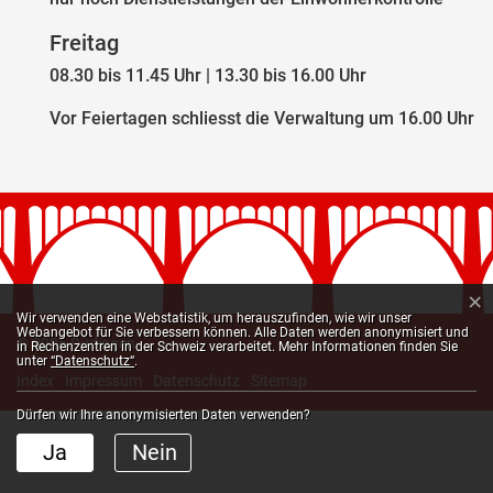
Freitag
08.30 bis 11.45 Uhr | 13.30 bis 16.00 Uhr
Vor Feiertagen schliesst die Verwaltung um 16.00 Uhr
×
Webstatistik
Wir verwenden eine Webstatistik, um herauszufinden, wie wir unser
Webangebot für Sie verbessern können. Alle Daten werden anonymisiert und
Toolbar
© 2026 Düdingen
in Rechenzentren in der Schweiz verarbeitet. Mehr Informationen finden Sie
unter
“Datenschutz“
.
Index
Impressum
Datenschutz
Sitemap
Dürfen wir Ihre anonymisierten Daten verwenden?
Ja
Nein