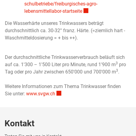
schulbetriebe/freiburgisches-agro-
Externer Link wird in ein
lebensmittellabor-startseite
Die Wasserhärte unseres Trinkwassers beträgt
durchschnittlich ca. 30-32° franz. Härte. (=ziemlich hart -
Waschmitteldosierung = + bis ++).
Der durchschnittliche Trinkwasserverbrauch beläuft sich
3
auf ca. 1'300 – 1'500 Liter pro Minute, rund 1'900 m
pro
3
Tag oder pro Jahr zwischen 650'000 und 700'000 m
.
Weitere Informationen zum Thema Trinkwasser finden
Externer Link wird in einem neuen Fen
Sie unter:
www.svgw.ch
Fussbereich
Kontakt